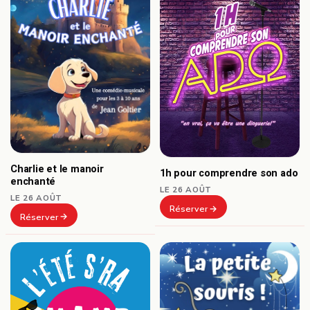
Charlie et le manoir
1h pour comprendre son ado
enchanté
LE 26 AOÛT
LE 26 AOÛT
Réserver
Réserver