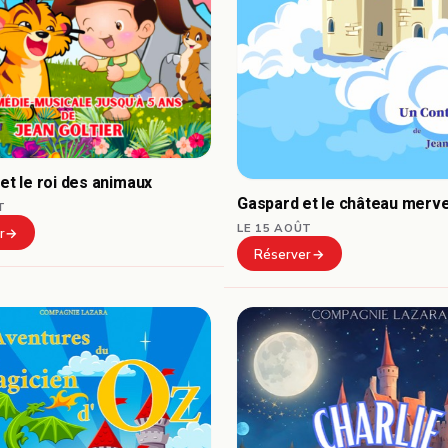
 et le roi des animaux
Gaspard et le château merve
T
LE 15 AOÛT
r
Réserver