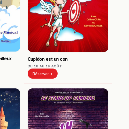
illeux
Cupidon est un con
DU 18 AU 19 AOÛT
Réserver