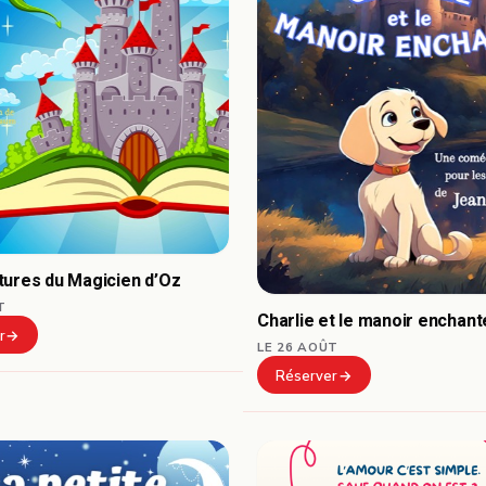
tures du Magicien d’Oz
T
Charlie et le manoir enchant
r
LE 26 AOÛT
Réserver