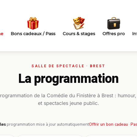
me
Bons cadeaux / Pass
Cours & stages
Offres pro
In
La programmation
programmation de la Comédie du Finistère à Brest : humour
et spectacles jeune public.
les
·
programmation mise à jour automatiquement
Offrir un bon cadeau
·
Pas