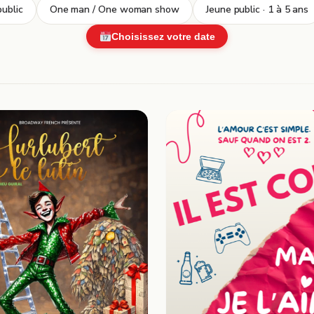
ublic
One man / One woman show
Jeune public · 1 à 5 ans
Choisissez votre date