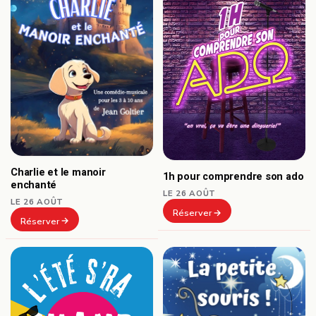
Charlie et le manoir
1h pour comprendre son ado
enchanté
LE 26 AOÛT
LE 26 AOÛT
Réserver
Réserver