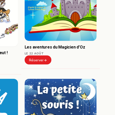
Les aventures du Magicien d’Oz
ut !
LE 22 AOÛT
Réserver