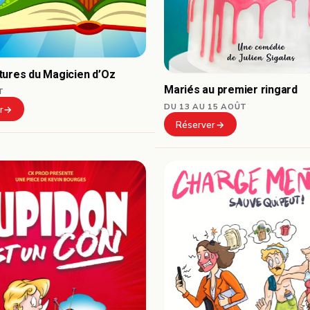
tures du Magicien d’Oz
Mariés au premier ringard
T
DU 13 AU 15 AOÛT
r
Réserver