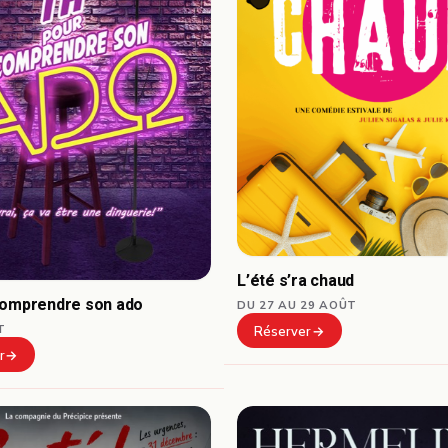
L’été s’ra chaud
comprendre son ado
DU 27 AU 29 AOÛT
T
Réserver
r