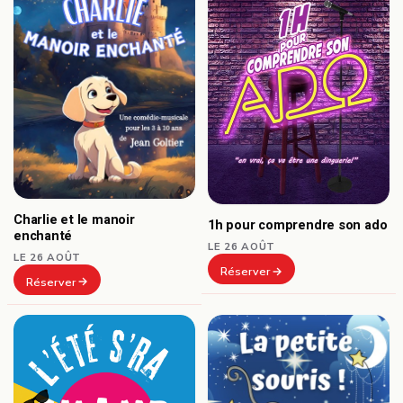
Charlie et le manoir
1h pour comprendre son ado
enchanté
LE 26 AOÛT
LE 26 AOÛT
Réserver
Réserver